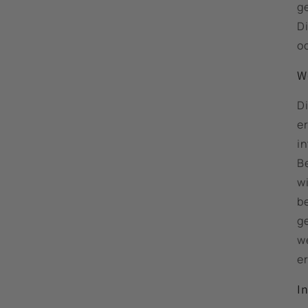
g
D
o
W
D
er
i
B
wi
b
g
w
e
I