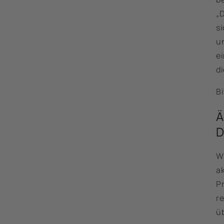
„
si
u
e
d
Bi
Ä
D
Wi
a
P
r
üb