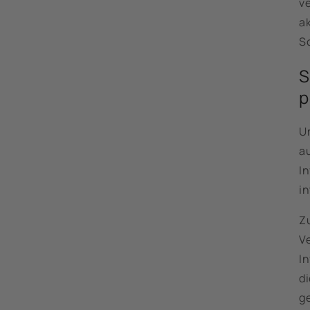
ve
ak
S
S
p
U
a
I
in
Z
V
I
di
ge