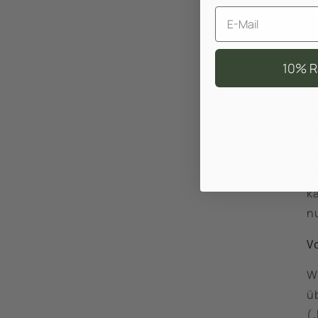
Email
10% R
Fü
e
si
b
k
n
V
W
üb
(„