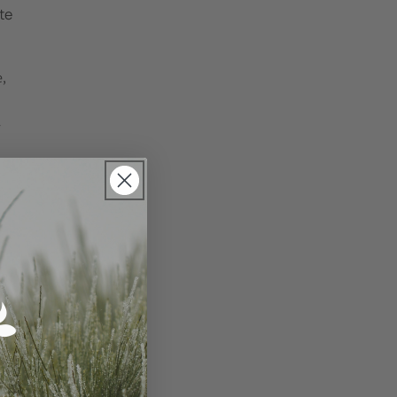
te
e,
r
.
en,