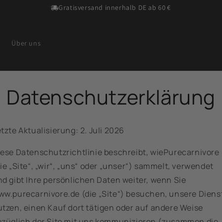
Gratisversand innerhalb DE ab 60 €
Über uns
Datenschutzerklärung
tzte Aktualisierung: 2. Juli 2026
iese Datenschutzrichtlinie beschreibt, wiePurecarnivore
ie „Site“, „wir“, „uns“ oder „unser“) sammelt, verwendet
d gibt Ihre persönlichen Daten weiter, wenn Sie
ww.purecarnivore.de (die „Site“) besuchen, unsere Diens
utzen, einen Kauf dort tätigen oder auf andere Weise
ezüglich der Site mit uns kommunizieren (zusammen die