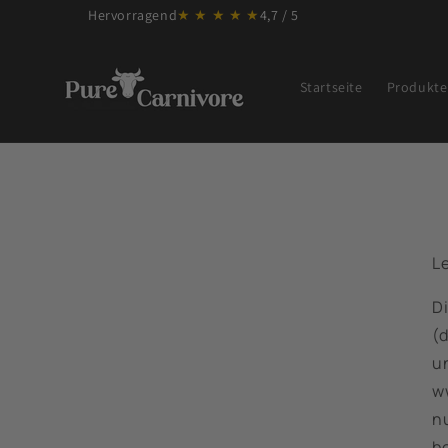
Direkt
Hervorragend
★ ★ ★ ★ ★
4,7 / 5
zum
Inhalt
Startseite
Produkte
Le
D
(d
un
w
n
b