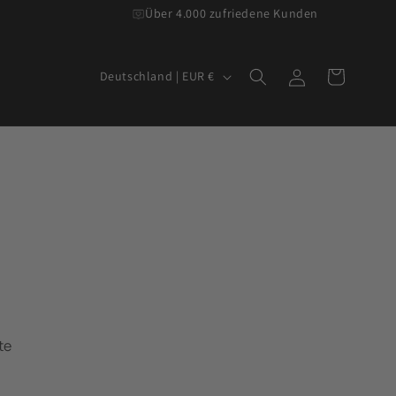
Über 4.000 zufriedene Kunden
L
Einloggen
Warenkorb
Deutschland | EUR €
a
n
d
/
R
e
g
i
o
n
te