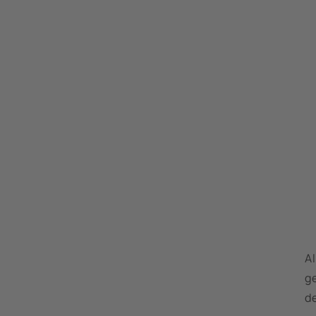
Al
g
d