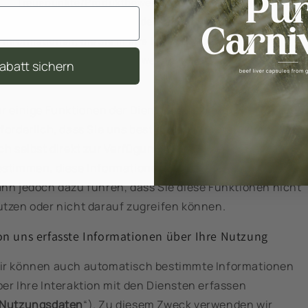
Treuepunkte/Produktbewertungen/Empfehlungen/Gesche
Informationen zum Kundensupport
– einschließlich der
Informationen, die Sie in Ihre Kommunikation mit uns
aufnehmen, beispielsweise wenn Sie eine Nachricht über die
abatt sichern
Dienste senden.
r einige Funktionen der Dienste ist es möglicherweise
rforderlich, dass Sie uns bestimmte Informationen über
ch selbst direkt zur Verfügung stellen. Sie können
estimmen, diese Informationen nicht bereitzustellen. Die
ann jedoch dazu führen, dass Sie diese Funktionen nicht
utzen oder nicht darauf zugreifen können.
on uns erfasste Informationen über Ihre Nutzung
ir können auch automatisch bestimmte Informationen
er Ihre Interaktion mit den Diensten erfassen
Nutzungsdaten
“). Zu diesem Zweck verwenden wir