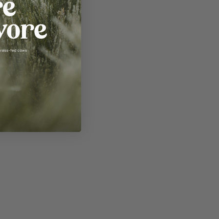
nkkarten
s