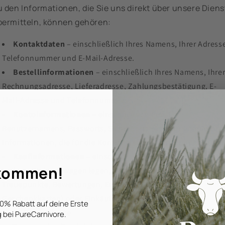
 den Informationen, die Sie uns direkt über unsere Diens
bermitteln, können gehören:
Kontaktdaten
– einschließlich Ihres Namens, Ihrer Adress
Telefonnummer und E-Mail-Adresse.
Bestellinformationen
– einschließlich Ihres Namens, Ihre
Rechnungsadresse, Lieferadresse, Zahlungsbestätigung, E-
Mail-Adresse und Telefonnummer.
Kontoinformationen
– einschließlich Ihres
Benutzernamens, Passworts, Sicherheitsfragen und anderer
Informationen, die für die Kontosicherheit verwendet werden
Kaufinformationen
– einschließlich Artikel, die Sie anseh
kommen!
in Ihren Einkaufswagen legen, in Ihrem Konto speichern (z. B.
Treuepunkte, Bewertungen, Empfehlungen oder
Geschenkkarten) oder Einkäufe.
 10% Rabatt auf deine Erste
Gespeicherte
 bei PureCarnivore.