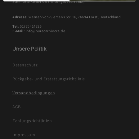
Schmidt & Köhler UG (haftungsbeschränkt)
Adresse:
Werner-von-Siemens Str. 1a, 76694 Forst, Deutschland
Tel:
01775414726
E-Mail:
info@purecarnivore.de
Unsere Politik
Datenschutz
Rückgabe- und Erstattungsrichtlinie
Versandbedingungen
AGB
Zahlungsrichtlinien
Impressum