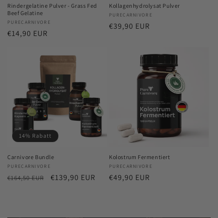
Rindergelatine Pulver - Grass Fed
Kollagenhydrolysat Pulver
Beef Gelatine
Anbieter:
PURECARNIVORE
Anbieter:
PURECARNIVORE
Normaler
€39,90 EUR
Normaler
€14,90 EUR
Preis
Preis
14% Rabatt
Carnivore Bundle
Kolostrum Fermentiert
Anbieter:
PURECARNIVORE
Anbieter:
PURECARNIVORE
Normaler
Verkaufspreis
€139,90 EUR
Normaler
€49,90 EUR
€164,50 EUR
Preis
Preis