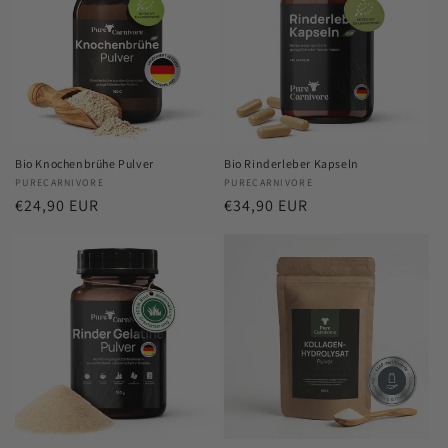
Bio Knochenbrühe Pulver
Bio Rinderleber Kapseln
Anbieter:
PURECARNIVORE
Anbieter:
PURECARNIVORE
Normaler
€24,90 EUR
Normaler
€34,90 EUR
Preis
Preis