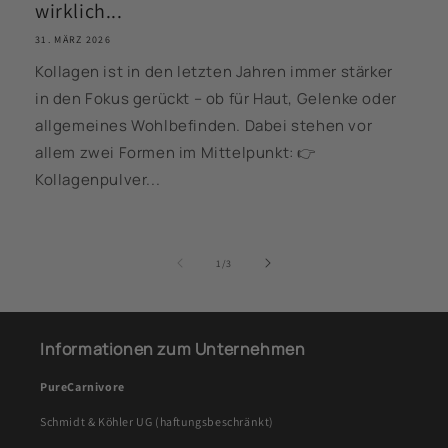
wirklich...
31. MÄRZ 2026
Kollagen ist in den letzten Jahren immer stärker
in den Fokus gerückt – ob für Haut, Gelenke oder
allgemeines Wohlbefinden. Dabei stehen vor
allem zwei Formen im Mittelpunkt: 👉
Kollagenpulver...
von
1
/
3
Informationen zum Unternehmen
PureCarnivore
Schmidt & Köhler UG (haftungsbeschränkt)