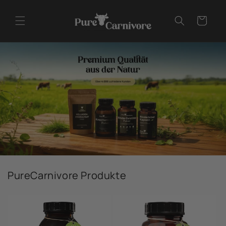
Direkt
zum
Warenkorb
Inhalt
PureCarnivore Produkte