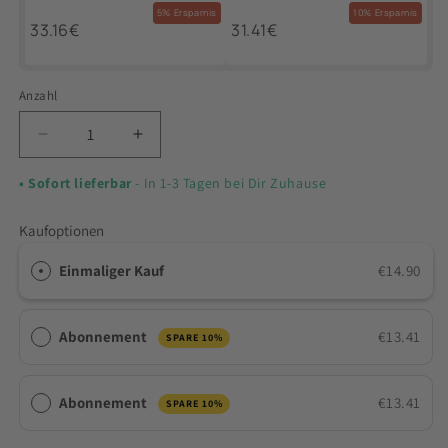
5% Ersparnis
10% Ersparnis
33.16€
31.41€
Anzahl
Verringere
Erhöhe
die
die
• Sofort lieferbar
- In 1-3 Tagen bei Dir Zuhause
Menge
Menge
für
für
Rindergelatine
Rindergelatine
Kaufoptionen
Pulver
Pulver
-
-
Einmaliger Kauf
€14.90
Grass
Grass
Fed
Fed
Beef
Beef
Abonnement
€13.41
SPARE 10%
Gelatine
Gelatine
Abonnement
€13.41
SPARE 10%