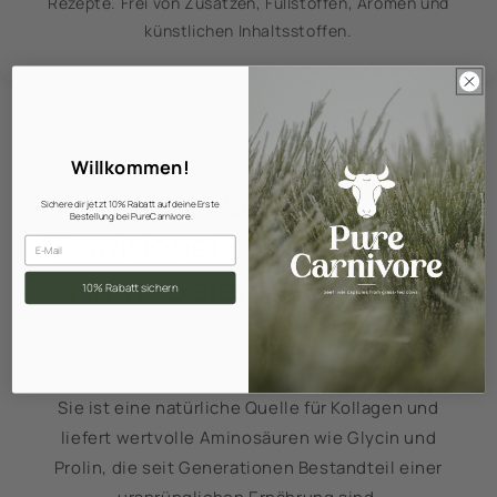
Rezepte. Frei von Zusätzen, Füllstoffen, Aromen und
künstlichen Inhaltsstoffen.
Willkommen!
Rinder Gelatine –
Sichere dir jetzt 10% Rabatt auf deine Erste
Bestellung bei PureCarnivore.
Traditionelle Nahrung für
Email
Haut, Gelenke & Alltag
10% Rabatt sichern
Rinder Gelatine ist mehr als nur eine Zutat.
Sie ist eine natürliche Quelle für Kollagen und
liefert wertvolle Aminosäuren wie Glycin und
Prolin, die seit Generationen Bestandteil einer